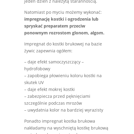
jeden dzień z należytą starannością.
Natomiast po myciu możemy wykonać:
impregnację kostki i ogrodzenia lub
spryskać preparatem przeciw
ponownym rozrostom glonom, algom.
Impregnat do kostki brukowej na bazie
żywic zapewnia ogółem:
– daje efekt samoczyszczący –
hydrofobowy
– zapobiega płowieniu koloru kostki na
skutek UV
– daje efekt mokrej kostki
– zabezpiecza przed pęknięciami
szczególnie podczas mrozów
– uwydatnia kolor na bardziej wyrazisty
Ponadto impregnat kostka brukowa
nakładamy na wyschniętą kostkę brukową