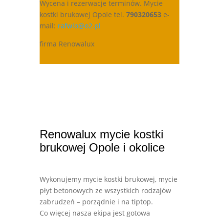
Wycena i rezerwacje terminów. Mycie
kostki brukowej Opole tel.
790320653
e-
mail:
rafwlo@o2.pl
firma Renowalux
Renowalux mycie kostki
brukowej Opole i okolice
Wykonujemy mycie kostki brukowej, mycie
płyt betonowych ze wszystkich rodzajów
zabrudzeń – porządnie i na tiptop.
Co więcej nasza ekipa jest gotowa