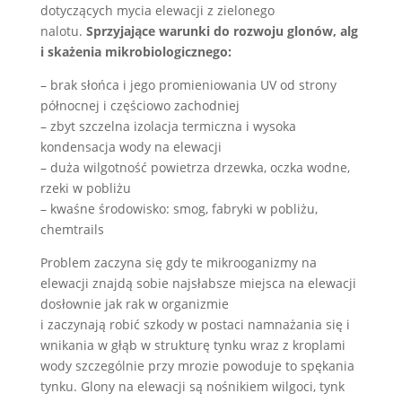
dotyczących mycia elewacji z zielonego
nalotu.
Sprzyjające warunki do rozwoju glonów, alg
i skażenia mikrobiologicznego:
– brak słońca i jego promieniowania UV od strony
północnej i częściowo zachodniej
– zbyt szczelna izolacja termiczna i wysoka
kondensacja wody na elewacji
– duża wilgotność powietrza drzewka, oczka wodne,
rzeki w pobliżu
– kwaśne środowisko: smog, fabryki w pobliżu,
chemtrails
Problem zaczyna się gdy te mikrooganizmy na
elewacji znajdą sobie najsłabsze miejsca na elewacji
dosłownie jak rak w organizmie
i zaczynają robić szkody w postaci namnażania się i
wnikania w głąb w strukturę tynku wraz z kroplami
wody szczególnie przy mrozie powoduje to spękania
tynku. Glony na elewacji są nośnikiem wilgoci, tynk