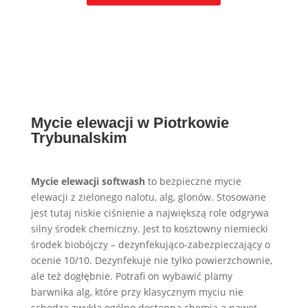
Mycie elewacji w Piotrkowie
Trybunalskim
Mycie elewacji softwash
to bezpieczne mycie
elewacji z zielonego nalotu, alg, glonów. Stosowane
jest tutaj niskie ciśnienie a największą role odgrywa
silny środek chemiczny. Jest to kosztowny niemiecki
środek biobójczy – dezynfekująco-zabezpieczający o
ocenie 10/10. Dezynfekuje nie tylko powierzchownie,
ale też dogłębnie. Potrafi on wybawić plamy
barwnika alg, które przy klasycznym myciu nie
schodzą zwykłą ogólno dostępną chemią a nawet