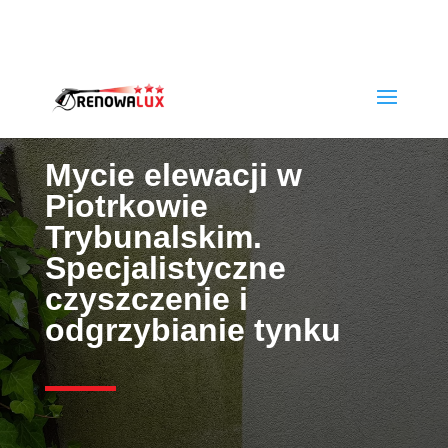
rafwlo@o2.pl
+48790320653
Mycie elewacji w
Piotrkowie
Trybunalskim.
Specjalistyczne
czyszczenie i
odgrzybianie tynku