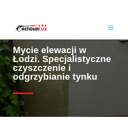
rafwlo@o2.pl
+48790320653
Mycie elewacji w
Łodzi. Specjalistyczne
czyszczenie i
odgrzybianie tynku