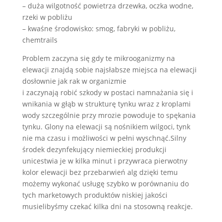
– duża wilgotność powietrza drzewka, oczka wodne,
rzeki w pobliżu
– kwaśne środowisko: smog, fabryki w pobliżu,
chemtrails
Problem zaczyna się gdy te mikrooganizmy na
elewacji znajdą sobie najsłabsze miejsca na elewacji
dosłownie jak rak w organizmie
i zaczynają robić szkody w postaci namnażania się i
wnikania w głąb w strukturę tynku wraz z kroplami
wody szczególnie przy mrozie powoduje to spękania
tynku. Glony na elewacji są nośnikiem wilgoci, tynk
nie ma czasu i możliwości w pełni wyschnąć.Silny
środek dezynfekujący niemieckiej produkcji
unicestwia je w kilka minut i przywraca pierwotny
kolor elewacji bez przebarwień alg dzięki temu
możemy wykonać usługę szybko w porównaniu do
tych marketowych produktów niskiej jakości
musielibyśmy czekać kilka dni na stosowną reakcje.