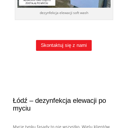
dezynfekcja elewacji soft wash
Skontaktuj się z nami
Łódź – dezynfekcja elewacji po
myciu
Mycie tynku fasady to nie wszystko. Wielu klientów