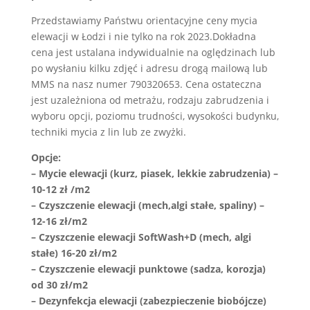
Przedstawiamy Państwu orientacyjne ceny mycia
elewacji w Łodzi i nie tylko na rok 2023.Dokładna
cena jest ustalana indywidualnie na oględzinach lub
po wysłaniu kilku zdjęć i adresu drogą mailową lub
MMS na nasz numer 790320653. Cena ostateczna
jest uzależniona od metrażu, rodzaju zabrudzenia i
wyboru opcji, poziomu trudności, wysokości budynku,
techniki mycia z lin lub ze zwyżki.
Opcje:
– Mycie elewacji (kurz, piasek, lekkie zabrudzenia) –
10-12 zł /m2
– Czyszczenie elewacji (mech,algi stałe, spaliny) –
12-16 zł/m2
– Czyszczenie elewacji SoftWash+D (mech, algi
stałe) 16-20 zł/m2
– Czyszczenie elewacji punktowe (sadza, korozja)
od 30 zł/m2
– Dezynfekcja elewacji (zabezpieczenie biobójcze)