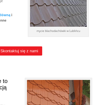
je
główną
i
inne
mycie blachodachówki w Lublińcu
Skontaktuj się z nami
 to
cją