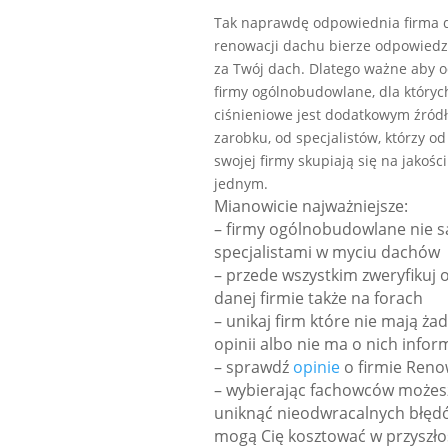
Tak naprawdę odpowiednia firma 
renowacji dachu bierze odpowiedz
za Twój dach. Dlatego ważne aby o
firmy ogólnobudowlane, dla któryc
ciśnieniowe jest dodatkowym źród
zarobku, od specjalistów, którzy o
swojej firmy skupiają się na jakości
jednym.
Mianowicie najważniejsze:
– firmy ogólnobudowlane nie s
specjalistami w myciu dachów
– przede wszystkim zweryfikuj o
danej firmie także na forach
– unikaj firm które nie mają ża
opinii albo nie ma o nich infor
– sprawdź
opinie
o firmie Reno
– wybierając fachowców możes
uniknąć nieodwracalnych błędó
mogą Cię kosztować w przyszło