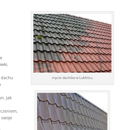
ie
wki,
 dachu
mycie dachów w Lublińcu
o
n. Jak
dczeniem,
 swoje