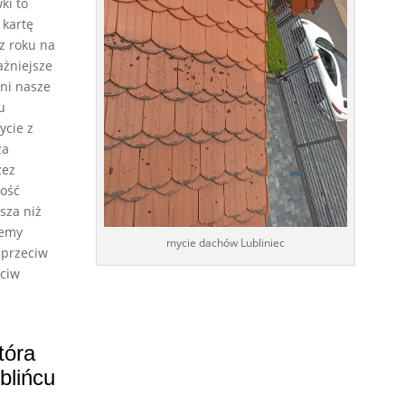
ki to
kartę
z roku na
ażniejsze
ni nasze
u
ycie z
za
zez
ość
sza niż
żemy
mycie dachów Lubliniec
 przeciw
eciw
tóra
blińcu