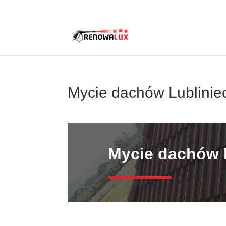
rafwlo@o2.pl
+48790320653
Mycie dachów Lublinie
Mycie dachów 