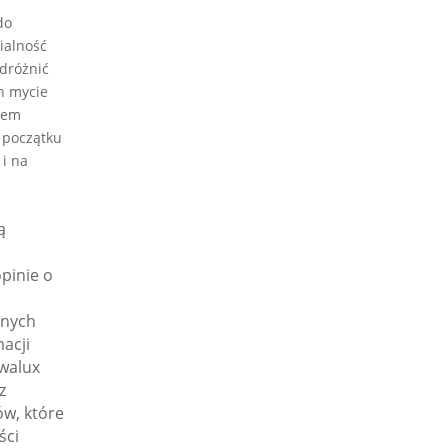
do
ialność
dróżnić
h mycie
łem
d początku
 i na
ą
pinie o
dnych
macji
walux
z
w, które
ści