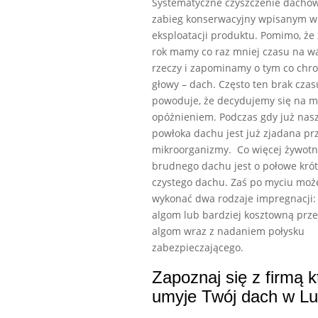
Systematyczne czyszczenie dachów
zabieg konserwacyjny wpisanym w 
eksploatacji produktu. Pomimo, że 
rok mamy co raz mniej czasu na w
rzeczy i zapominamy o tym co chro
głowy – dach. Często ten brak czas
powoduje, że decydujemy się na m
opóżnieniem. Podczas gdy już nas
powłoka dachu jest już zjadana pr
mikroorganizmy. Co więcej żywotn
brudnego dachu jest o połowe krót
czystego dachu. Zaś po myciu mo
wykonać dwa rodzaje impregnacji:
algom lub bardziej kosztowną prz
algom wraz z nadaniem połysku
zabezpieczającego.
Zapoznaj się z firmą k
umyje Twój dach w Lu