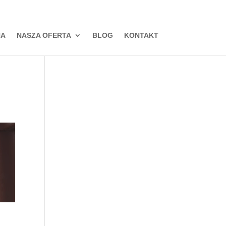
Jakość warta zapamiętania
NA
NASZA OFERTA
BLOG
KONTAKT