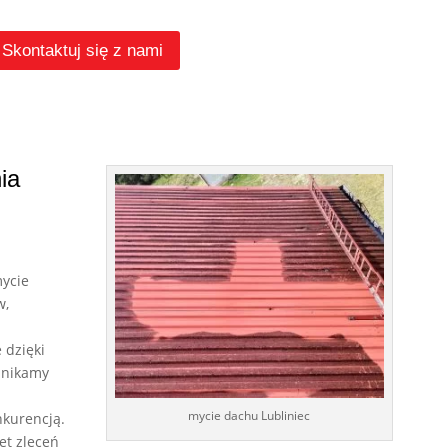
Skontaktuj się z nami
ia
mycie
w,
 dzięki
unikamy
mycie dachu Lubliniec
kurencją.
t zleceń