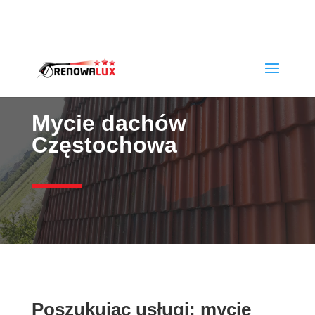
rafwlo@o2.pl
+48790320653
Mycie dachów
Częstochowa
Poszukując usługi: mycie