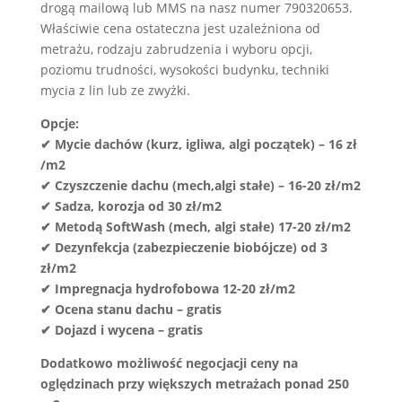
drogą mailową lub MMS na nasz numer 790320653.
Właściwie cena ostateczna jest uzależniona od
metrażu, rodzaju zabrudzenia i wyboru opcji,
poziomu trudności, wysokości budynku, techniki
mycia z lin lub ze zwyżki.
Opcje:
✔
Mycie dachów (kurz, igliwa, algi początek) – 16 zł
/m2
✔
Czyszczenie dachu (mech,algi stałe) – 16-20 zł/m2
✔
Sadza, korozja od 30 zł/m2
✔
Metodą SoftWash (mech, algi stałe) 17-20 zł/m2
✔
Dezynfekcja (zabezpieczenie biobójcze) od 3
zł/m2
✔
Impregnacja hydrofobowa 12-20 zł/m2
✔
Ocena stanu dachu – gratis
✔
Dojazd i wycena – gratis
Dodatkowo możliwość negocjacji ceny na
oględzinach przy większych metrażach ponad 250